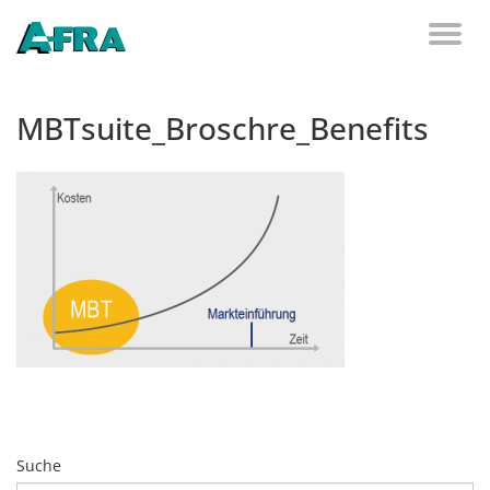
Weiter zum Inhalt
Toggl
naviga
MBTsuite_Broschre_Benefits
Suche