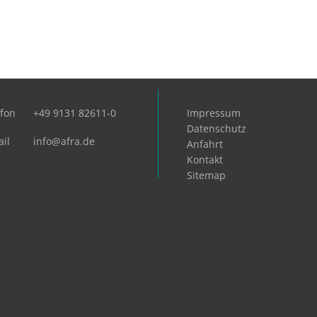
efon
+49 9131 82611-0
Impressum
Datenschutz
il
info@afra.de
Anfahrt
Kontakt
Sitemap