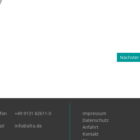
Nächster 
efon
+49 9131 82611-0
Impressum
Datenschutz
il
info@afra.de
Anfahrt
Kontakt