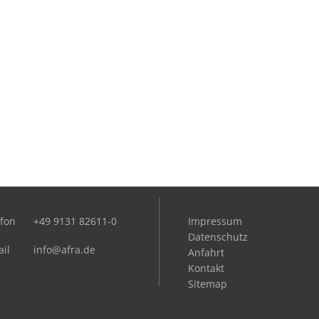
efon
+49 9131 82611-0
Impressum
Datenschutz
il
info@afra.de
Anfahrt
Kontakt
Sitemap