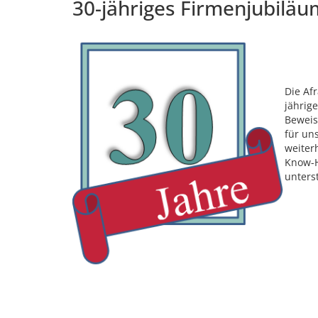
30-jähriges Firmenjubiläu
Die Af
jährig
Beweis
für un
weiter
Know-H
unters